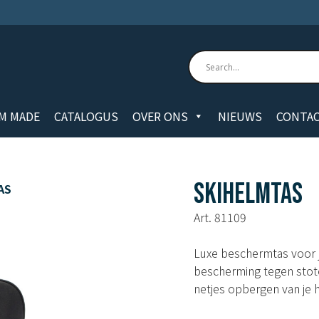
M MADE
CATALOGUS
OVER ONS
NIEUWS
CONTA
SKIHELMTAS
AS
Art. 81109
Luxe beschermtas voor j
bescherming tegen stote
netjes opbergen van je h