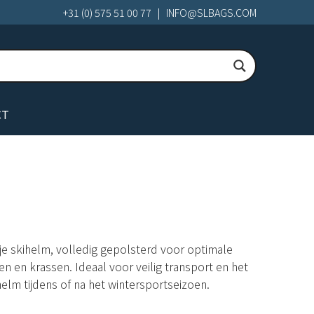
+31 (0) 575 51 00 77
|
INFO@SLBAGS.COM
CT
e skihelm, volledig gepolsterd voor optimale
n en krassen. Ideaal voor veilig transport en het
elm tijdens of na het wintersportseizoen.