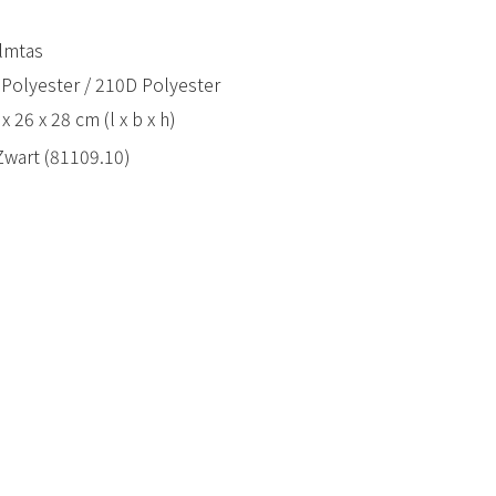
lmtas
Polyester / 210D Polyester
x 26 x 28 cm (l x b x h)
Zwart (81109.10)