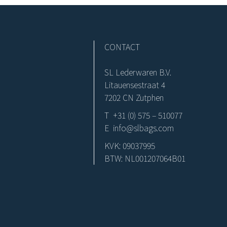
CONTACT
SL Lederwaren B.V.
Litauensestraat 4
7202 CN Zutphen
T +31 (0) 575 – 510077
E info@slbags.com
KVK: 09037995
BTW: NL001207064B01