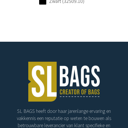
Zwart (32509.10)
SL BAGS heeft door haar jarenlange ervaring en
vakkennis een reputatie op weten te bouwen als
betrouwbare leverancier van klant specifieke en