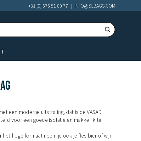
+31 (0) 575 51 00 77
|
INFO@SLBAGS.COM
CT
BAG
met een moderne uitstraling, dat is de VASAD
terd voor een goede isolatie en makkelijk te
r het hoge formaat neem je ook je fles bier of wijn