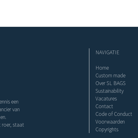
NAVIGATIE
Home
Custom made
Over SL BAGS
Sustainability
Vacatures
ennis een
Contact
ncier van
Code of Conduct
en.
Voorwaarden
 roer, staat
Copyrights