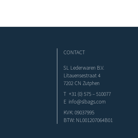
CONTACT
SL Lederwaren B.V.
Litauensestraat 4
7202 CN Zutphen
T +31 (0) 575 – 510077
E info@slbags.com
KVK: 09037995
BTW: NL001207064B01