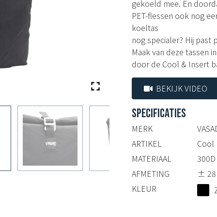
gekoeld mee. En doorda
PET-flessen ook nog ee
koeltas
nog specialer? Hij past 
Maak van deze tassen in
door de Cool & Insert ba
BEKIJK VIDEO
SPECIFICATIES
MERK
VASA
ARTIKEL
Cool 
MATERIAAL
300D
AFMETING
± 28 
KLEUR