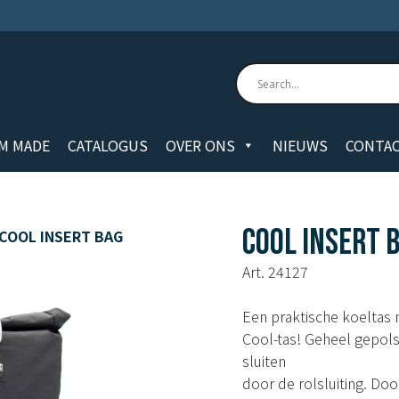
M MADE
CATALOGUS
OVER ONS
NIEUWS
CONTA
COOL INSERT 
COOL INSERT BAG
Art. 24127
Een praktische koeltas 
Cool-tas! Geheel gepols
sluiten
door de rolsluiting. Doo