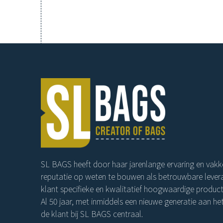
SL BAGS heeft door haar jarenlange ervaring en vakk
reputatie op weten te bouwen als betrouwbare levera
klant specifieke en kwalitatief hoogwaardige product
Al 50 jaar, met inmiddels een nieuwe generatie aan het
de klant bij SL BAGS centraal.