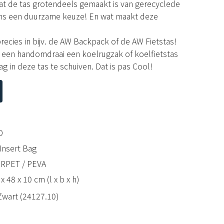
t de tas grotendeels gemaakt is van gerecyclede
ns een duurzame keuze! En wat maakt deze
precies in bijv. de AW Backpack of de AW Fietstas!
 een handomdraai een koelrugzak of koelfietstas
g in deze tas te schuiven. Dat is pas Cool!
D
Insert Bag
 RPET / PEVA
x 48 x 10 cm (l x b x h)
Zwart (24127.10)