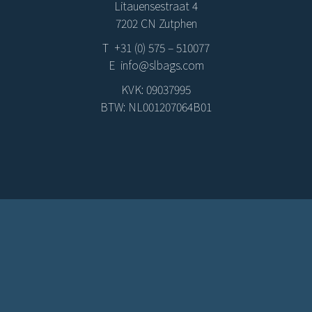
Litauensestraat 4
7202 CN Zutphen
T +31 (0) 575 – 510077
E info@slbags.com
KVK: 09037995
BTW: NL001207064B01