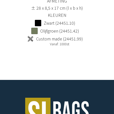
AFMETING
± 28 x 8,5 x 17 cm (l x b x h)
KLEUREN
Zwart (24451.10)
Olijfgroen (24451.42)
Custom made (24451.99)
Vanaf: 1000st