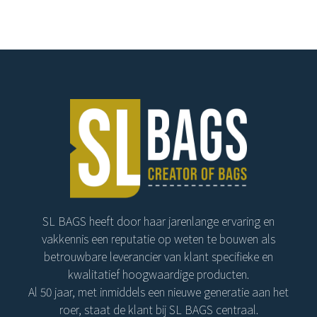
SL BAGS heeft door haar jarenlange ervaring en
vakkennis een reputatie op weten te bouwen als
betrouwbare leverancier van klant specifieke en
kwalitatief hoogwaardige producten.
Al 50 jaar, met inmiddels een nieuwe generatie aan het
roer, staat de klant bij SL BAGS centraal.