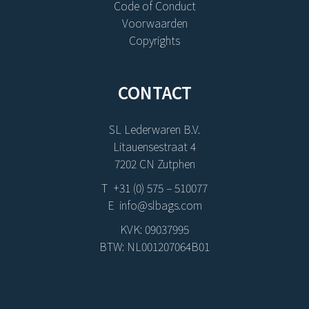
Code of Conduct
Voorwaarden
Copyrights
CONTACT
SL Lederwaren B.V.
Litauensestraat 4
7202 CN Zutphen
T +31 (0) 575 – 510077
E info@slbags.com
KVK: 09037995
BTW: NL001207064B01