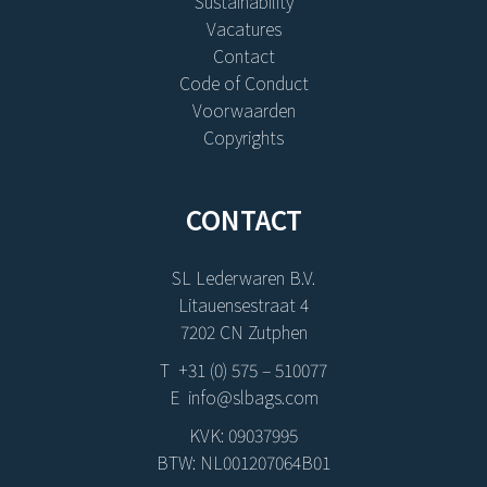
Sustainability
Vacatures
Contact
Code of Conduct
Voorwaarden
Copyrights
CONTACT
SL Lederwaren B.V.
Litauensestraat 4
7202 CN Zutphen
T +31 (0) 575 – 510077
E info@slbags.com
KVK: 09037995
BTW: NL001207064B01