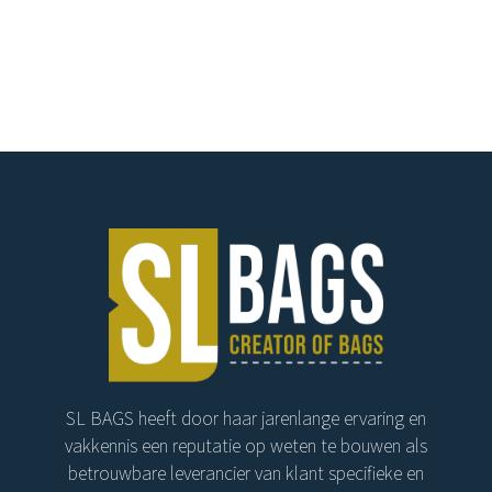
SL BAGS heeft door haar jarenlange ervaring en
vakkennis een reputatie op weten te bouwen als
betrouwbare leverancier van klant specifieke en