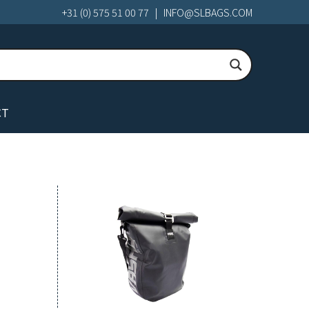
+31 (0) 575 51 00 77
|
INFO@SLBAGS.COM
CT