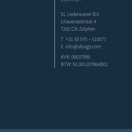
SL Lederwaren B.V.
Litauensestraat 4
7202 CN Zutphen
T +31 (0) 575 – 510077
E info@slbags.com
KVK: 09037995
BTW: NL001207064B01