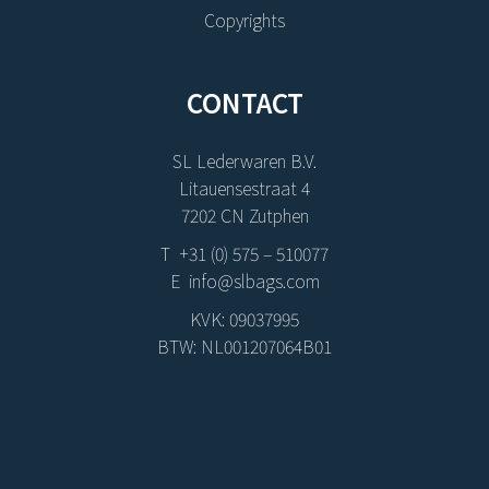
Copyrights
CONTACT
SL Lederwaren B.V.
Litauensestraat 4
7202 CN Zutphen
T +31 (0) 575 – 510077
E info@slbags.com
KVK: 09037995
BTW: NL001207064B01